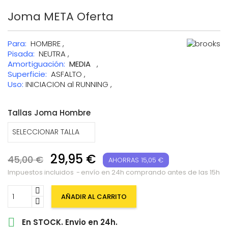
Joma META Oferta
Para:
HOMBRE ,
Pisada:
NEUTRA ,
Amortiguación:
MEDIA
,
Superficie:
ASFALTO ,
Uso:
INICIACION al RUNNING ,
Tallas Joma Hombre
29,95 €
45,00 €
AHORRAS 15,05 €
Impuestos incluidos
envío en 24h comprando antes de las 15h
AÑADIR AL CARRITO

En STOCK. Envio en 24h.