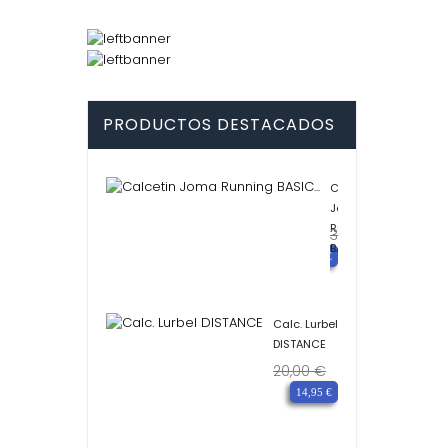
PRODUCTOS DESTACADOS
Calcetin
Joma
Running
3,50 €
Precio
BASIC...
base
Precio
2,50 €
Calc. Lurbel
DISTANCE
20,00 €
Precio
Precio
base
14,95 €