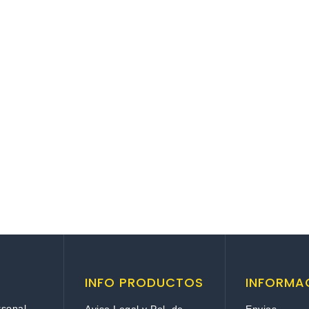
A
INFO PRODUCTOS
INFORMA
rsonal
Aviso Legal y Pol. de
Envios