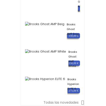
Ghost
AMP
Precio
150,00 €
Mujer
Coral
Brooks
Ghost
AMP Beig
Precio
150,00 €
Brooks
Ghost
AMP
Precio
150,00 €
White
Brooks
Hyperion
ELITE 6
Precio
275,00 €

Todas las novedades