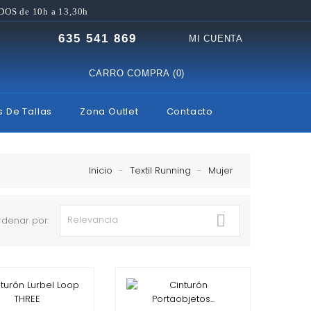
DOS de 10h a 13,30h
635 541 869
MI CUENTA
CARRO COMPRA (0)
s De Tallas
Zona Outlet
Contacto
Inicio
Textil Running
Mujer

Relevancia
rdenar por: