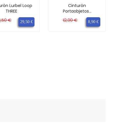
urón Lurbel Loop
Cinturón
THREE
Portaobjetos...
ecio
Precio
Precio
Precio
,50 €
12,90 €
29,50 €
8,90 €
ase
base