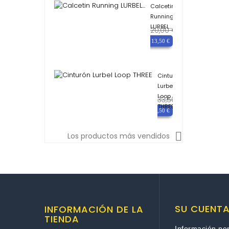
Calcetin
Running
LURBEL...
20,00 €
Precio
base
Precio
13,50 €
Cinturón
Lurbel
Loop
33,50 €
Precio
THREE
base
Precio
29,50 €

Los productos más vendidos
SU CUENT
INFORMACIÓN DE LA
TIENDA
Información pe