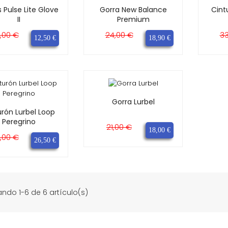
 Pulse Lite Glove
Gorra New Balance
Cint
II
Premium
ecio
Precio
Precio
Precio
Pr
,00 €
24,00 €
33
12,50 €
18,90 €
se
base
b
Gorra Lurbel
urón Lurbel Loop
Peregrino
Precio
Precio
21,00 €
18,00 €
ecio
Precio
base
,00 €
26,50 €
se
ndo 1-6 de 6 artículo(s)