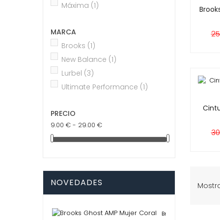
Máxima
(1)
Brooks
MARCA
Pr
25
ba
Brooks
(1)
New Balance
(1)
Lurbel
(3)
Ultimate Performance
(1)
Cint
PRECIO
9.00 € - 29.00 €
Pr
30
ba
NOVEDADES
Mostra
Brooks