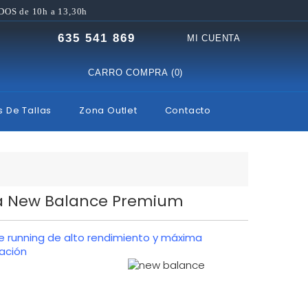
DOS de 10h a 13,30h
635 541 869
MI CUENTA
CARRO COMPRA (0)
s De Tallas
Zona Outlet
Contacto
a New Balance Premium
e running de alto rendimiento y máxima
ración