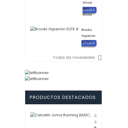
Ghost
AMP
Precio
150,00 €
White
Brooks
Hyperion
ELITE 6
Precio
275,00 €

Todas las novedades
PRODUCTOS DESTACADOS
Calcetin
Joma
Running