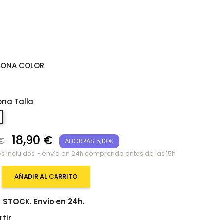
IONA COLOR
lanco
o
ona Talla
18,90 €
 €
AHORRAS 5,10 €
s incluidos
envío en 24h comprando antes de las 15h
AÑADIR AL CARRITO
 STOCK. Envio en 24h.
tir