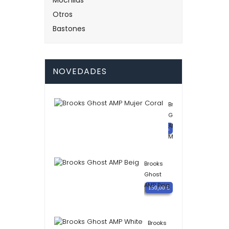
Mochilas
Otros
Bastones
NOVEDADES
Brooks
Ghost
AMP
Precio
150,00 €
Mujer
Coral
Brooks
Ghost
AMP Beig
Precio
150,00 €
Brooks