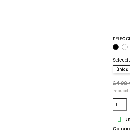
SELECC
b
Negr
Selecci
Única
24,00
Impuesto

En
Compar