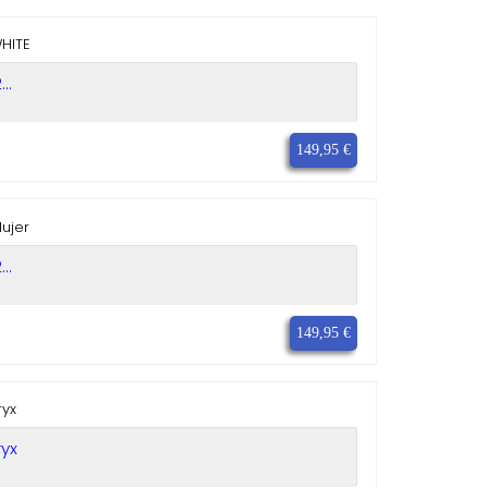
..
149,95 €
..
149,95 €
ryx