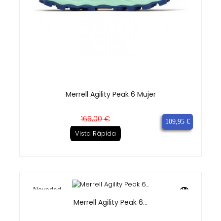
Merrell Agility Peak 6 Mujer
Precio
Precio
165,00 €
109,95 €
base
Vista Rápida
Novedad
Merrell Agility Peak 6...