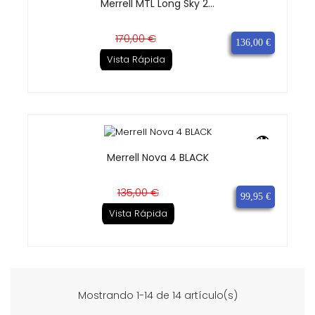
Merrell MTL Long Sky 2...
Precio
Precio
170,00 €
136,00 €
base
Vista Rápida
Merrell Nova 4 BLACK
Precio
Precio
135,00 €
99,95 €
base
Vista Rápida
Mostrando 1-14 de 14 artículo(s)