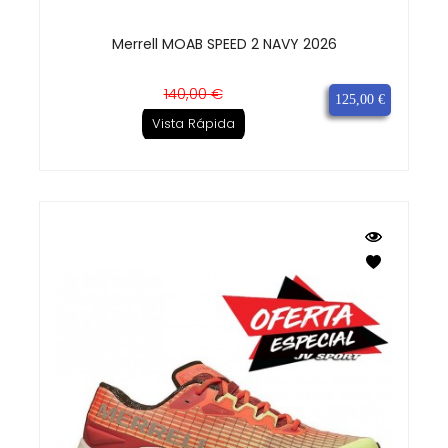
Merrell MOAB SPEED 2 NAVY 2026
Precio
Precio
140,00 €
125,00 €
base
Vista Rápida