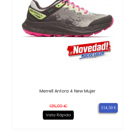
Merrell Antora 4 New Mujer
Precio
Precio
135,00 €
114,50 €
base
Vista Rápida