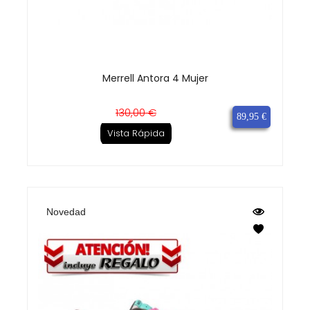
Merrell Antora 4 Mujer
Precio
Precio
130,00 €
89,95 €
base
Vista Rápida
Novedad