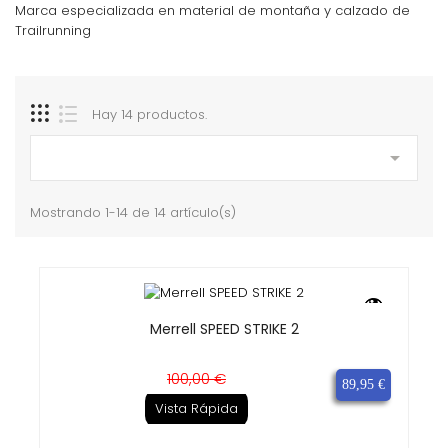
Marca especializada en material de montaña y calzado de
Trailrunning
Hay 14 productos.

Mostrando 1-14 de 14 artículo(s)
Merrell SPEED STRIKE 2
Precio
Precio
100,00 €
89,95 €
base
Vista Rápida