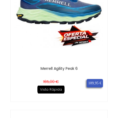
Merrell Agility Peak 6
Precio
Precio
165,00 €
109,95 €
base
Vista Rápida