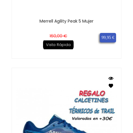
Merrell Agility Peak 5 Mujer
Precio
Precio
160,00 €
99,95 €
base
Vista Rápida